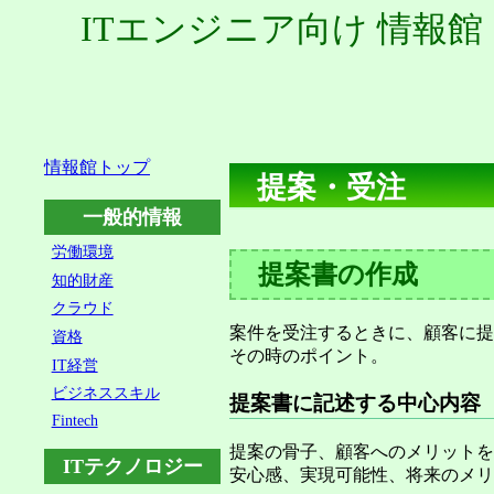
ITエンジニア向け 情報館
情報館トップ
提案・受注
一般的情報
労働環境
提案書の作成
知的財産
クラウド
案件を受注するときに、顧客に提
資格
その時のポイント。
IT経営
ビジネススキル
提案書に記述する中心内容
Fintech
提案の骨子、顧客へのメリットを
ITテクノロジー
安心感、実現可能性、将来のメリ