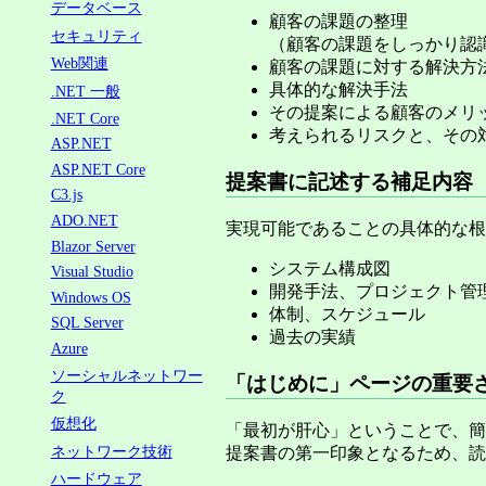
データベース
顧客の課題の整理
セキュリティ
（顧客の課題をしっかり認
Web関連
顧客の課題に対する解決方
具体的な解決手法
.NET 一般
その提案による顧客のメリ
.NET Core
考えられるリスクと、その
ASP.NET
ASP.NET Core
提案書に記述する補足内容
C3.js
ADO.NET
実現可能であることの具体的な根
Blazor Server
システム構成図
Visual Studio
開発手法、プロジェクト管
Windows OS
体制、スケジュール
SQL Server
過去の実績
Azure
ソーシャルネットワー
「はじめに」ページの重要
ク
仮想化
「最初が肝心」ということで、簡
ネットワーク技術
提案書の第一印象となるため、読
ハードウェア