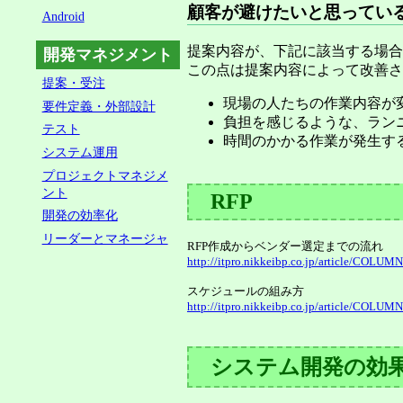
顧客が避けたいと思ってい
Android
提案内容が、下記に該当する場合
開発マネジメント
この点は提案内容によって改善さ
提案・受注
現場の人たちの作業内容が
要件定義・外部設計
負担を感じるような、ラン
テスト
時間のかかる作業が発生す
システム運用
プロジェクトマネジメ
ント
RFP
開発の効率化
リーダーとマネージャ
RFP作成からベンダー選定までの流れ
http://itpro.nikkeibp.co.jp/article/COLU
スケジュールの組み方
http://itpro.nikkeibp.co.jp/article/COLU
システム開発の効