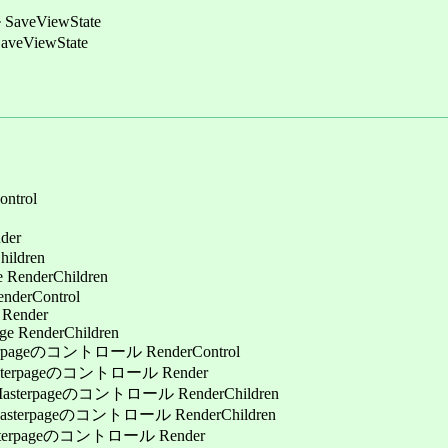
veViewState
ViewState
ntrol
der
ldren
derChildren
rControl
nder
derChildren
ントロール RenderControl
のコントロール Render
コントロール RenderChildren
ントロール RenderChildren
コントロール Render