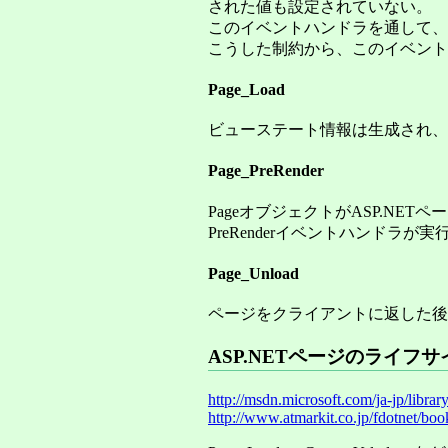
された値も設定されていない。
このイベントハンドラを通して、
こうした制約から、このイベント
Page_Load
ビューステート情報は生成され、
Page_PreRender
PageオブジェクトがASP.NE
PreRenderイベントハンドラ
Page_Unload
ページをクライアントに返した
ASP.NETページのライフ
http://msdn.microsoft.com/ja-jp/libr
http://www.atmarkit.co.jp/fdotnet/b