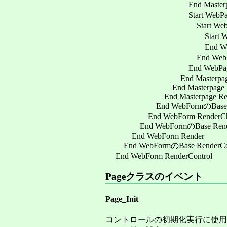
End Masterpageのコン
Start WebPageのコント
Start WebPageの
Start WebPageのコン
End WebPageのコント
End WebPageのコ
End WebPageのコントロ
End Masterpage Rend
End Masterpage Re
End Masterpage Render
End WebFormのBase Rend
End WebForm RenderChil
End WebFormのBase Rend
End WebForm Render
End WebFormのBase RenderCon
End WebForm RenderControl
Pageクラスのイベント
Page_Init
コントロールの初期化実行に使用