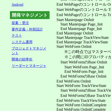
End WebPageのコントロール OnI
Android
Start WebPageのコントロール Trac
開発マネジメント
End WebPageのコントロール Track
Start Masterpage OnInit
提案・受注
Start Masterpage Page_Init
End Masterpage Page_Init
要件定義・外部設計
End Masterpage OnInit
テスト
Start Masterpage TrackViewState
End Masterpage TrackViewState
システム運用
Start WebForm OnInit
プロジェクトマネジメ
※この時点ではマスターペー
ント
※この間にIDプロパティが設
開発の効率化
Start WebFormのBase OnInit
リーダーとマネージャ
Start WebForm Page_Init
End WebForm Page_Init
End WebFormのBase OnInit
End WebForm OnInit
Start WebForm TrackViewState
Start WebFormのBase TrackVie
End WebFormのBase TrackView
End WebForm TrackViewState
Start WebForm OnInitComplete
End WebForm OnInitComplete