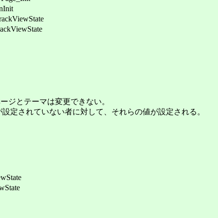
nit
kViewState
ViewState
ジとテーマは変更できない。
定されていない者に対して、それらの値が設定される。
wState
State