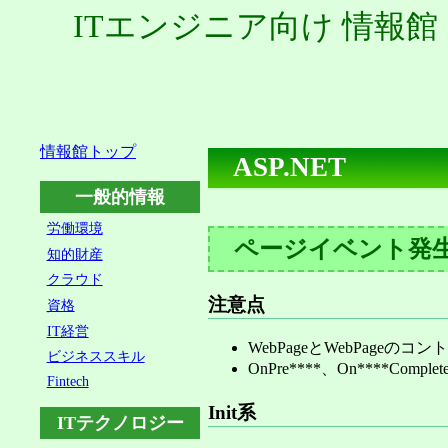
ITエンジニア向け 情報館
情報館トップ
ASP.NET
一般的情報
労働環境
ページイベント発
知的財産
クラウド
注意点
資格
IT経営
WebPageとWebPag
ビジネススキル
OnPre****、On***
Fintech
Init系
ITテクノロジー