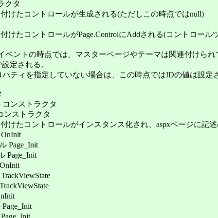
トラクタ
けたコントロールが生成される(ただしこの時点ではnull)
たコントロールがPage.ControlにAddされる(コントロール
tイベントの時点では、マスターページやテーマは関連付けら
点で設定される。
ティを指定していない場合は、この時点ではIDの値は設定
タ
ール コンストラクタ
ル コンストラクタ
付けたコントロールがインスタンス化され、aspxページに記
nInit
Page_Init
age_Init
Init
ackViewState
ckViewState
nit
ge_Init
e_Init