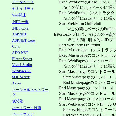
Exec WebFormのBase コンス
データベース
※この間にaspxページに張り付
セキュリティ
Exec WebForm コンストラクタ
Web関連
※この間にaspxページに張り付け
.NET 一般
Start WebForm OnPreInit
.NET Core
※この間にページのPreIni
IsPostbackプロパティはこの時
ASP.NET
※この間に明示的にIDプロパ
ASP.NET Core
End WebForm OnPreInit
C3.js
Exec Masterpage コンストラク
ADO.NET
Exec Masterpageのコントロ
Blazor Server
Exec WebPageのコントロー
Visual Studio
※この間にaspxページに張り
Windows OS
Start Masterpageのコントロール O
Start Masterpageのコントロール 
SQL Server
End Masterpageのコントロール P
Azure
End Masterpageのコントロール On
ソーシャルネットワー
Start Masterpageのコントロール Tr
ク
End Masterpageのコントロール Tra
仮想化
Start WebPageのコントロール OnI
ネットワーク技術
Start WebPageのコントロール Pa
ハードウェア
End WebPageのコントロール Pag