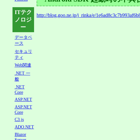
ITテク
http://blog.goo.ne.jp/j_rinka/e/1e6ad8c3c7b993af
ノロジ
ー
データベ
ース
セキュリ
ティ
Web関連
.NET 一
般
.NET
Core
ASP.NET
ASP.NET
Core
C3.js
ADO.NET
Blazor
Server