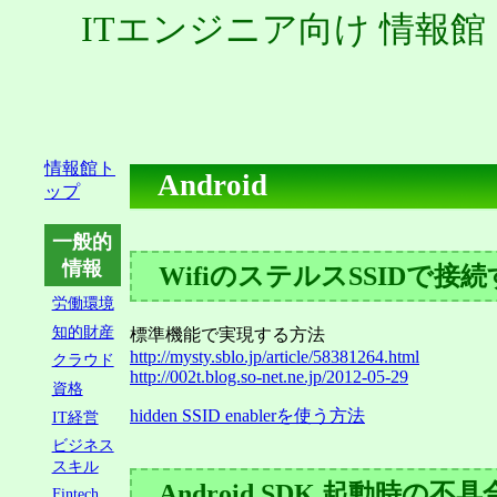
ITエンジニア向け 情報館
情報館ト
Android
ップ
一般的
情報
WifiのステルスSSIDで接
労働環境
知的財産
標準機能で実現する方法
http://mysty.sblo.jp/article/58381264.html
クラウド
http://002t.blog.so-net.ne.jp/2012-05-29
資格
hidden SSID enablerを使う方法
IT経営
ビジネス
スキル
Android SDK 起動時の不
Fintech