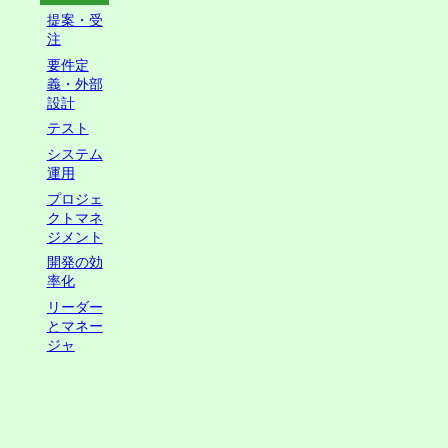
提案・受
注
要件定
義・外部
設計
テスト
システム
運用
プロジェ
クトマネ
ジメント
開発の効
率化
リーダー
とマネー
ジャ