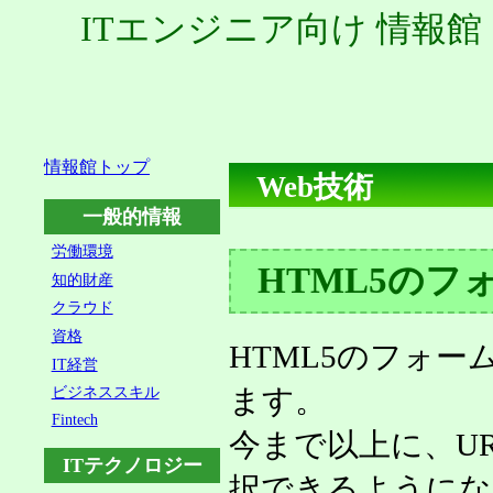
ITエンジニア向け 情報館
情報館トップ
Web技術
一般的情報
労働環境
HTML5のフ
知的財産
クラウド
資格
HTML5のフォ
IT経営
ます。
ビジネススキル
Fintech
今まで以上に、U
ITテクノロジー
択できるようにな