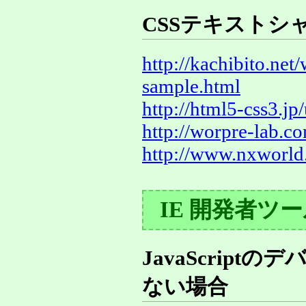
CSSテキストシ
http://kachibito.ne
sample.html
http://html5-css3.jp
http://worpre-lab.c
http://www.nxworld.
IE 開発者ツ
JavaScrip
ない場合